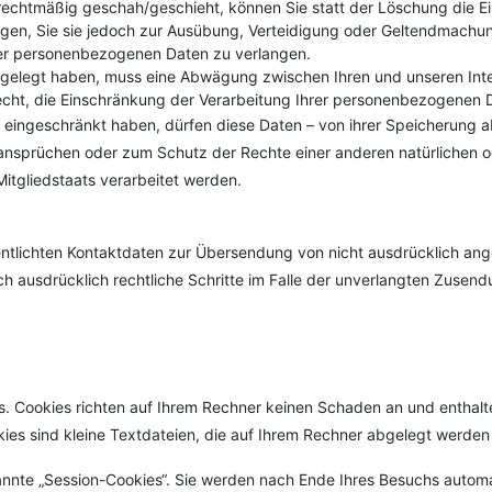
echtmäßig geschah/geschieht, können Sie statt der Löschung die E
gen, Sie sie jedoch zur Ausübung, Verteidigung oder Geltendmachu
rer personenbezogenen Daten zu verlangen.
ingelegt haben, muss eine Abwägung zwischen Ihren und unseren In
echt, die Einschränkung der Verarbeitung Ihrer personenbezogenen 
ingeschränkt haben, dürfen diese Daten – von ihrer Speicherung abg
sprüchen oder zum Schutz der Rechte einer anderen natürlichen ode
Mitgliedstaats verarbeitet werden.
tlichten Kontaktdaten zur Übersendung von nicht ausdrücklich ange
sich ausdrücklich rechtliche Schritte im Falle der unverlangten Zus
s. Cookies richten auf Ihrem Rechner keinen Schaden an und enthalt
kies sind kleine Textdateien, die auf Ihrem Rechner abgelegt werden 
nnte „Session-Cookies“. Sie werden nach Ende Ihres Besuchs automa