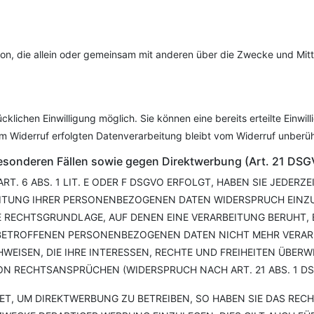
 Person, die allein oder gemeinsam mit anderen über die Zwecke und M
klichen Einwilligung möglich. Sie können eine bereits erteilte Einwill
um Widerruf erfolgten Datenverarbeitung bleibt vom Widerruf unberüh
esonderen Fällen sowie gegen Direktwerbung (Art. 21 DSG
 6 ABS. 1 LIT. E ODER F DSGVO ERFOLGT, HABEN SIE JEDERZEI
ITUNG IHRER PERSONENBEZOGENEN DATEN WIDERSPRUCH EINZULE
GE RECHTSGRUNDLAGE, AUF DENEN EINE VERARBEITUNG BERUHT
 BETROFFENEN PERSONENBEZOGENEN DATEN NICHT MEHR VERARB
EISEN, DIE IHRE INTERESSEN, RECHTE UND FREIHEITEN ÜBERW
 RECHTSANSPRÜCHEN (WIDERSPRUCH NACH ART. 21 ABS. 1 DS
, UM DIREKTWERBUNG ZU BETREIBEN, SO HABEN SIE DAS RECH